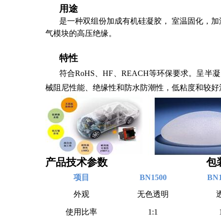
用途
是一种双组份加成有机硅凝胶， 室温固化，
气模块的高压绝缘。
特性
符合
RoHS、HF、REACH
等环保要求。
呈半凝
械阻尼性能、绝缘性和防水防潮性，低粘度和较好流
产品技术参数 包装
项目
BN1500
BN
外观
无色透明
使用比率
1:1