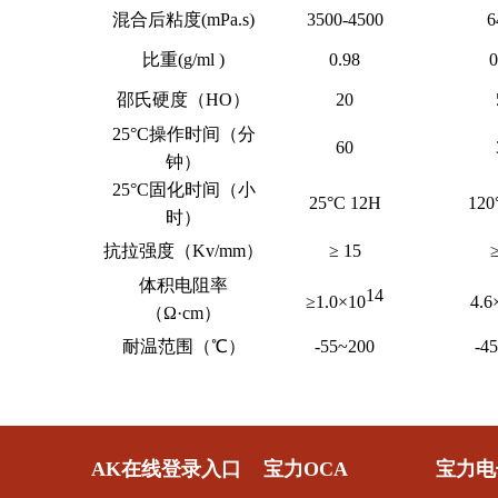
混合后粘度(mPa.s)
3500-4500
6
比重(g/ml )
0.98
0
邵氏硬度（
HO
）
20
25°C操作时间（分
60
钟）
25°C固化时间（小
25°C 12H
120
时）
抗拉强度（Kv/mm）
≥ 15
体积电阻率
14
≥1.0×10
4.6
（Ω·cm）
耐温范围（℃）
-55~200
-4
AK在线登录入口
宝力OCA
宝力电