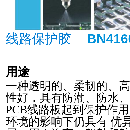
线路保护胶
BN416
用途
一种透明的、柔韧的、
性好，具有防潮、防水
PCB线路板起到保护作
环境的影响下仍具有 优