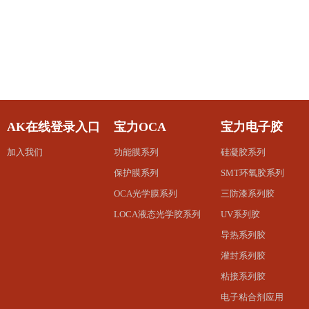
AK在线登录入口
宝力OCA
宝力电子胶
加入我们
功能膜系列
硅凝胶系列
保护膜系列
SMT环氧胶系列
OCA光学膜系列
三防漆系列胶
LOCA液态光学胶系列
UV系列胶
导热系列胶
灌封系列胶
粘接系列胶
电子粘合剂应用