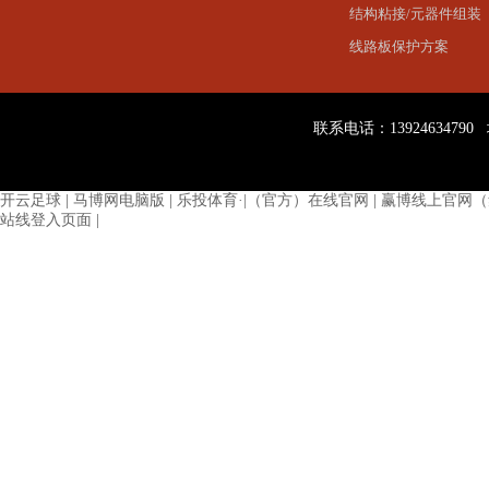
结构粘接/元器件组装
线路板保护方案
联系电话：13924634
开云足球
|
马博网电脑版
|
乐投体育·|（官方）在线官网
|
赢博线上官网（
站线登入页面
|