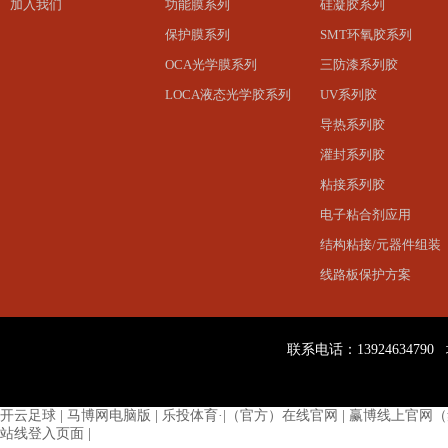
加入我们
功能膜系列
硅凝胶系列
保护膜系列
SMT环氧胶系列
OCA光学膜系列
三防漆系列胶
LOCA液态光学胶系列
UV系列胶
导热系列胶
灌封系列胶
粘接系列胶
电子粘合剂应用
结构粘接/元器件组装
线路板保护方案
联系电话：13924634
开云足球
|
马博网电脑版
|
乐投体育·|（官方）在线官网
|
赢博线上官网（
站线登入页面
|